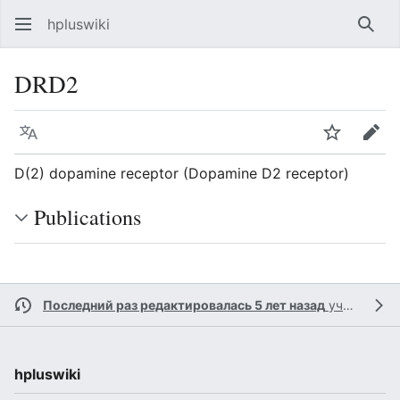
hpluswiki
Най
DRD2
Язык
Следить
Пра
D(2) dopamine receptor (Dopamine D2 receptor)
Publications
Последний раз редактировалась 5 лет назад
участником
hpluswiki