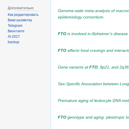
Дополнительно
Genome-wide meta-analysis of macronut
Как редактировать
epidemiology consortium.
Вики-разметка
Telegram
Вконтакте
FTO
is involved in Alzheimer's disease
AI 2027
backup
FTO
affects food cravings and interacts
Gene variants at
FTO
, 9p21, and 2q36
Sex-Specific Association between Longi
Premature aging of leukocyte DNA methy
FTO
genotype and aging: pleiotropic lon