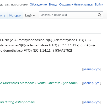
едставились системе
Обсуждение
Вклад
Создать учётную запись
Войти
П
вить
История
Ещё
о
и
с
к
ear RNA (2'-O-methyladenosine-N(6)-)-demethylase FTO) (EC
yladenosine-N(6)-)-demethylase FTO) (EC 1.14.11.-) (m6A(m)-
e demethylase FTO) (EC 1.14.11.-) [KIAA1752]
развернуть
e Modulates Metabolic Events Linked to Lysosome-
развернуть
ion during osteoporosis.
развернуть