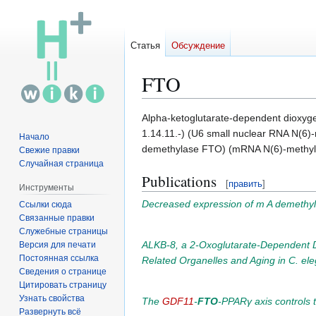
Статья
Обсуждение
FTO
Перейти
Перейти
Alpha-ketoglutarate-dependent dioxyg
к
к
1.14.11.-) (U6 small nuclear RNA N(6
Начало
навигации
поиску
demethylase FTO) (mRNA N(6)-methyla
Свежие правки
Случайная страница
Publications
[
править
]
Инструменты
Decreased expression of m A demethy
Ссылки сюда
Связанные правки
Служебные страницы
ALKB-8, a 2-Oxoglutarate-Dependent 
Версия для печати
Постоянная ссылка
Related Organelles and Aging in C. el
Сведения о странице
Цитировать страницу
Узнать свойства
The
GDF11
-
FTO
-PPARγ axis controls t
Развернуть всё