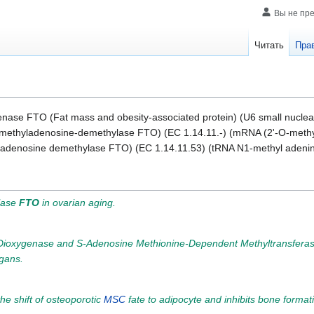
Вы не пр
Читать
Пра
enase FTO (Fat mass and obesity-associated protein) (U6 small nucl
)-methyladenosine-demethylase FTO) (EC 1.14.11.-) (mRNA (2'-O-meth
denosine demethylase FTO) (EC 1.14.11.53) (tRNA N1-methyl adenin
lase
FTO
in ovarian aging.
Dioxygenase and S-Adenosine Methionine-Dependent Methyltransferas
egans.
he shift of osteoporotic
MSC
fate to adipocyte and inhibits bone format