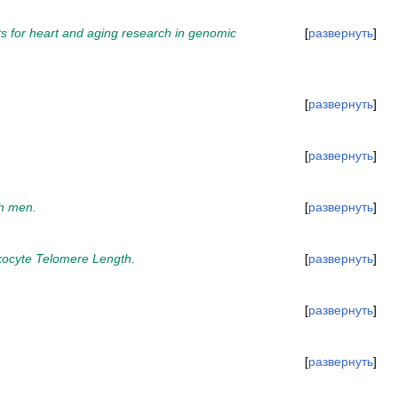
s for heart and aging research in genomic
развернуть
развернуть
развернуть
ch men.
развернуть
ocyte Telomere Length.
развернуть
развернуть
развернуть