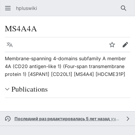
hpluswiki
Най
MS4A4A
Язык
Следить
Пра
Membrane-spanning 4-domains subfamily A member
4A (CD20 antigen-like 1) (Four-span transmembrane
protein 1) [4SPAN1] [CD20L1] [MS4A4] [HDCME31P]
Publications
Последний раз редактировалась 5 лет назад
участником