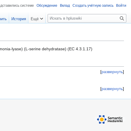
едставились системе
Обсуждение
Вклад
Создать учётную запись
Войти
П
вить
История
Ещё
о
и
с
к
onia-lyase) (L-serine dehydratase) (EC 4.3.1.17)
развернуть
развернуть