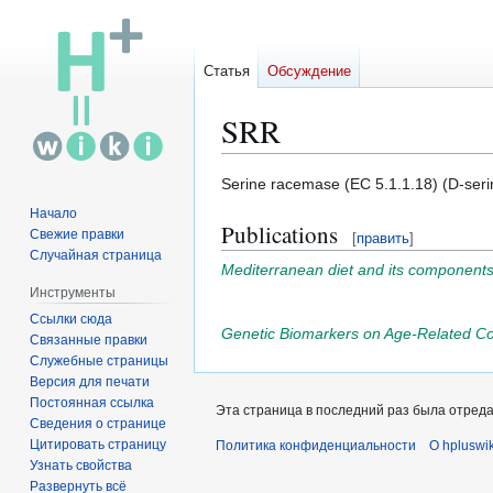
Статья
Обсуждение
SRR
Перейти
Перейти
Serine racemase (EC 5.1.1.18) (D-seri
к
к
Начало
Publications
навигации
поиску
Свежие правки
[
править
]
Случайная страница
Mediterranean diet and its components i
Инструменты
Ссылки сюда
Genetic Biomarkers on Age-Related Cog
Связанные правки
Служебные страницы
Версия для печати
Постоянная ссылка
Эта страница в последний раз была отредак
Сведения о странице
Цитировать страницу
Политика конфиденциальности
О hpluswik
Узнать свойства
Развернуть всё