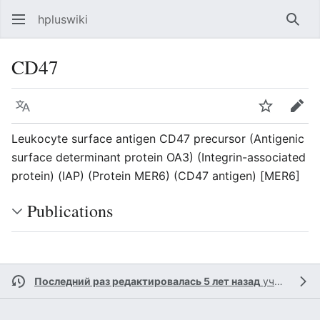
hpluswiki
Най
CD47
Язык
Следить
Пра
Leukocyte surface antigen CD47 precursor (Antigenic
surface determinant protein OA3) (Integrin-associated
protein) (IAP) (Protein MER6) (CD47 antigen) [MER6]
Publications
Последний раз редактировалась 5 лет назад
участником