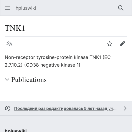
hpluswiki
Най
TNK1
Язык
Следить
Пра
Non-receptor tyrosine-protein kinase TNK1 (EC
2.7.10.2) (CD38 negative kinase 1)
Publications
Последний раз редактировалась 5 лет назад
участником
hpluswiki