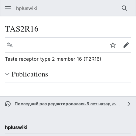
hpluswiki
Най
TAS2R16
Язык
Следить
Пра
Taste receptor type 2 member 16 (T2R16)
Publications
Последний раз редактировалась 5 лет назад
участником
hpluswiki