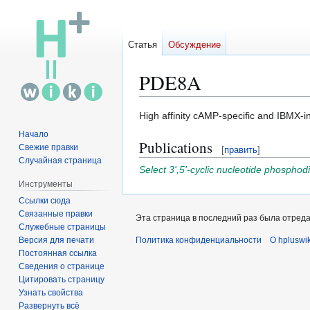
Статья
Обсуждение
PDE8A
Перейти
Перейти
High affinity cAMP-specific and IBMX-in
к
к
Начало
Publications
навигации
поиску
Свежие правки
[
править
]
Случайная страница
Select 3',5'-cyclic nucleotide phosphod
Инструменты
Ссылки сюда
Связанные правки
Эта страница в последний раз была отредак
Служебные страницы
Версия для печати
Политика конфиденциальности
О hpluswik
Постоянная ссылка
Сведения о странице
Цитировать страницу
Узнать свойства
Развернуть всё