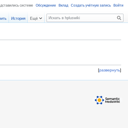
едставились системе
Обсуждение
Вклад
Создать учётную запись
Войти
П
вить
История
Ещё
о
и
с
к
развернуть