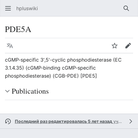
hpluswiki
Най
PDE5A
Язык
Следить
Пра
cGMP-specific 3',5'-cyclic phosphodiesterase (EC
3.1.4.35) (cGMP-binding cGMP-specific
phosphodiesterase) (CGB-PDE) [PDE5]
Publications
Последний раз редактировалась 5 лет назад
участником