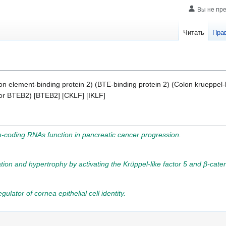
Вы не пр
Читать
Пра
tion element-binding protein 2) (BTE-binding protein 2) (Colon krueppel-l
ctor BTEB2) [BTEB2] [CKLF] [IKLF]
coding RNAs function in pancreatic cancer progression.
ion and hypertrophy by activating the Krüppel-like factor 5 and β-caten
gulator of cornea epithelial cell identity.