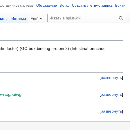
едставились системе
Обсуждение
Вклад
Создать учётную запись
Войти
П
вить
История
Ещё
о
и
с
к
ike factor) (GC-box-binding protein 2) (Intestinal-enriched
развернуть
in signaling.
развернуть
развернуть