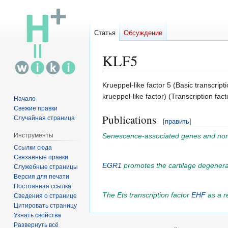
Статья
Обсуждение
KLF5
Перейти
Перейти
Krueppel-like factor 5 (Basic transcrip
к
к
krueppel-like factor) (Transcription fa
Начало
навигации
поиску
Свежие правки
Publications
Случайная страница
[
править
]
Senescence-associated genes and non-
Инструменты
Ссылки сюда
Связанные правки
EGR1
promotes the cartilage degenerat
Служебные страницы
Версия для печати
Постоянная ссылка
The Ets transcription factor
EHF
as a re
Сведения о странице
Цитировать страницу
Узнать свойства
Развернуть всё