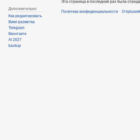
Эта страница в последний раз была отредак
Дополнительно
Политика конфиденциальности
О hpluswik
Как редактировать
Вики-разметка
Telegram
Вконтакте
AI 2027
backup