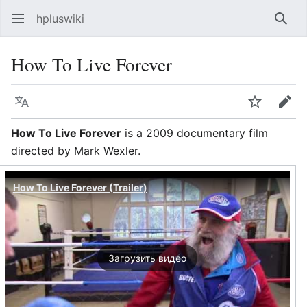
hpluswiki
Най
How To Live Forever
Язык
Следить
Пра
How To Live Forever
is a 2009 documentary film
directed by Mark Wexler.
How To Live Forever (Trailer)
Загрузить видео