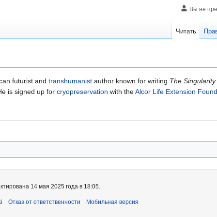
Вы не пр
Читать
Пра
can futurist and
transhumanist
author known for writing
The Singularity
 He is signed up for
cryopreservation
with the
Alcor Life Extension Found
тирована 14 мая 2025 года в 18:05.
i
Отказ от ответственности
Мобильная версия