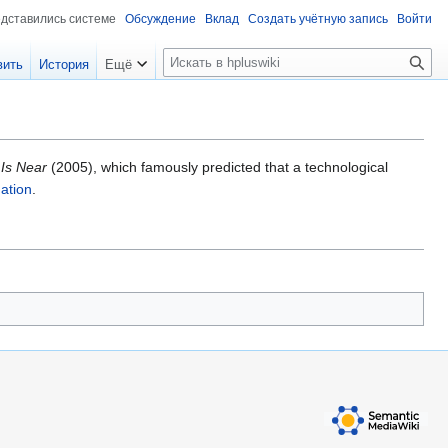
едставились системе
Обсуждение
Вклад
Создать учётную запись
Войти
П
вить
История
Ещё
о
и
с
к
 Is Near
(2005), which famously predicted that a technological
ation
.