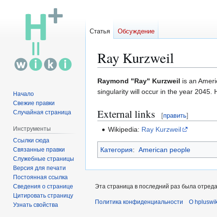
Статья
Обсуждение
Ray Kurzweil
Перейти
Перейти
Raymond "Ray" Kurzweil
is an Ameri
к
к
singularity will occur in the year 2045.
Начало
навигации
поиску
Свежие правки
External links
Случайная страница
[
править
]
Wikipedia:
Ray Kurzweil
Инструменты
Ссылки сюда
Категория
:
American people
Связанные правки
Служебные страницы
Версия для печати
Постоянная ссылка
Сведения о странице
Эта страница в последний раз была отредак
Цитировать страницу
Политика конфиденциальности
О hpluswik
Узнать свойства