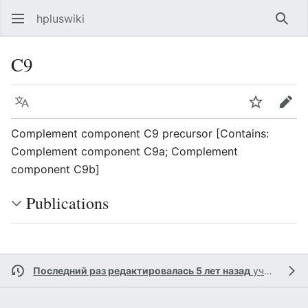
hpluswiki
Най
C9
Язык
Следить
Пра
Complement component C9 precursor [Contains:
Complement component C9a; Complement
component C9b]
Publications
Последний раз редактировалась 5 лет назад
участником