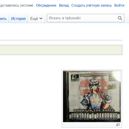
едставились системе
Обсуждение
Вклад
Создать учётную запись
Войти
П
вить
История
Ещё
о
и
с
к