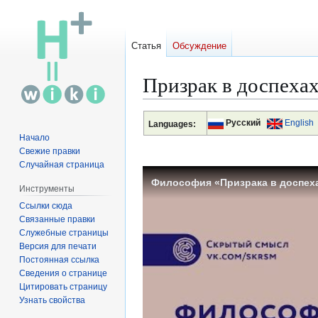
Статья
Обсуждение
Призрак в доспеха
Русский
English
Languages:
Перейти
Перейти
Начало
к
к
Свежие правки
навигации
поиску
Случайная страница
Философия «Призрака в доспехах
Инструменты
Ссылки сюда
Связанные правки
Служебные страницы
Версия для печати
Постоянная ссылка
Сведения о странице
Цитировать страницу
Узнать свойства