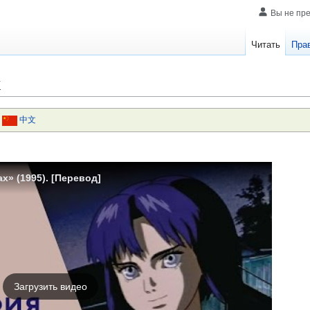
Вы не пр
Читать
Пра
х
中文
» (1995). [Перевод]
Загрузить видео