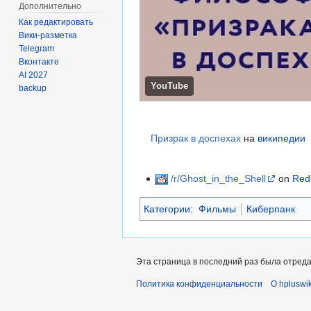
Дополнительно
Как редактировать
Вики-разметка
Telegram
Вконтакте
AI 2027
YouTube
backup
Призрак в доспехах
на
википедии
/r/Ghost_in_the_Shell
on
Red
Категории
:
Фильмы
Киберпанк
Эта страница в последний раз была отредак
Политика конфиденциальности
О hpluswik