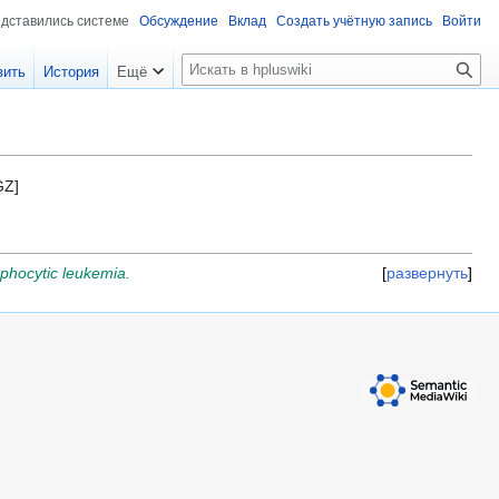
едставились системе
Обсуждение
Вклад
Создать учётную запись
Войти
П
вить
История
Ещё
о
и
с
к
GZ]
mphocytic leukemia.
развернуть