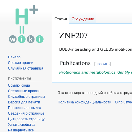
Статья
Обсуждение
ZNF207
Перейти
Перейти
BUB3-interacting and GLEBS motif-con
к
к
Начало
Publications
навигации
поиску
Свежие правки
[
править
]
Случайная страница
Proteomics and metabolomics identify m
Инструменты
Ссылки сюда
Связанные правки
Эта страница в последний раз была отредак
Служебные страницы
Версия для печати
Политика конфиденциальности
О hpluswik
Постоянная ссылка
Сведения о странице
Цитировать страницу
Узнать свойства
Развернуть всё