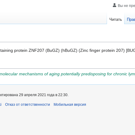
Вы не пр
Читать
Пра
taining protein ZNF207 (BuGZ) (hBuGZ) (Zinc finger protein 207) [BU
olecular mechanisms of aging potentially predisposing for chronic ly
тирована 29 апреля 2021 года в 22:30.
i
Отказ от ответственности
Мобильная версия