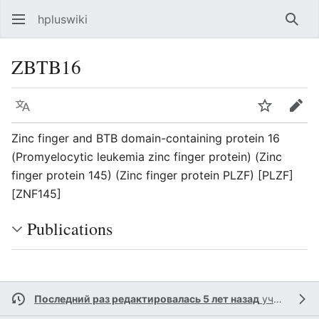
hpluswiki
Най
ZBTB16
Язык
Следить
Пра
Zinc finger and BTB domain-containing protein 16
(Promyelocytic leukemia zinc finger protein) (Zinc
finger protein 145) (Zinc finger protein PLZF) [PLZF]
[ZNF145]
Publications
Последний раз редактировалась 5 лет назад
участником