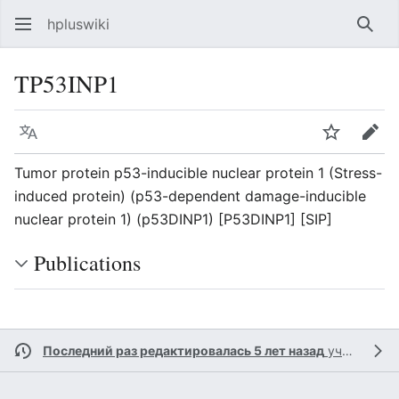
hpluswiki
Най
TP53INP1
Язык
Следить
Пра
Tumor protein p53-inducible nuclear protein 1 (Stress-
induced protein) (p53-dependent damage-inducible
nuclear protein 1) (p53DINP1) [P53DINP1] [SIP]
Publications
Последний раз редактировалась 5 лет назад
участником