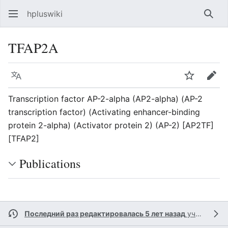
hpluswiki
Най
TFAP2A
Язык
Следить
Пра
Transcription factor AP-2-alpha (AP2-alpha) (AP-2
transcription factor) (Activating enhancer-binding
protein 2-alpha) (Activator protein 2) (AP-2) [AP2TF]
[TFAP2]
Publications
Последний раз редактировалась 5 лет назад
участником