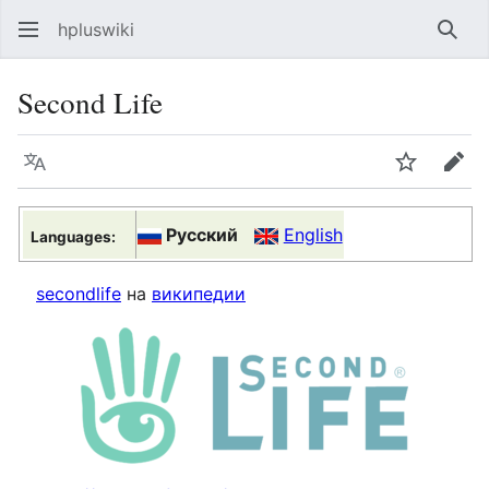
hpluswiki
Най
Second Life
Язык
Следить
Пра
Русский
English
Languages:
secondlife
на
википедии