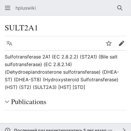
hpluswiki
Най
SULT2A1
Язык
Следить
Пра
Sulfotransferase 2A1 (EC 2.8.2.2) (ST2A1) (Bile salt
sulfotransferase) (EC 2.8.2.14)
(Dehydroepiandrosterone sulfotransferase) (DHEA-
ST) (DHEA-ST8) (Hydroxysteroid Sulfotransferase)
(HST) (ST2) (SULT2A3) [HST] [STD]
Publications
Последний раз редактировалась 5 лет назад
участником