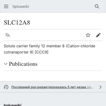
hpluswiki
Най
SLC12A8
Язык
Следить
Пра
Solute carrier family 12 member 8 (Cation-chloride
cotransporter 9) [CCC9]
Publications
Последний раз редактировалась 5 лет назад
участником
hpluswiki