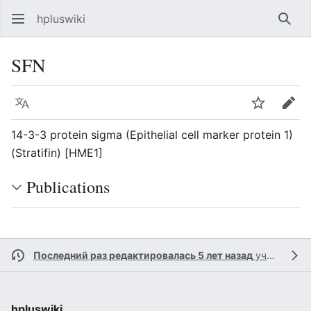
hpluswiki
Най
SFN
Язык
Следить
Пра
14-3-3 protein sigma (Epithelial cell marker protein 1)
(Stratifin) [HME1]
Publications
Последний раз редактировалась 5 лет назад
участником
hpluswiki