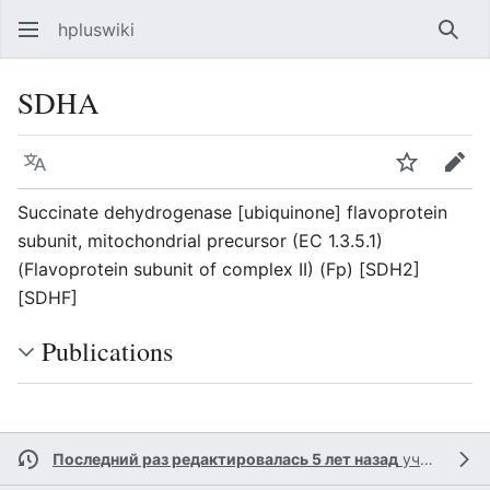
hpluswiki
Най
SDHA
Язык
Следить
Пра
Succinate dehydrogenase [ubiquinone] flavoprotein
subunit, mitochondrial precursor (EC 1.3.5.1)
(Flavoprotein subunit of complex II) (Fp) [SDH2]
[SDHF]
Publications
Последний раз редактировалась 5 лет назад
участником