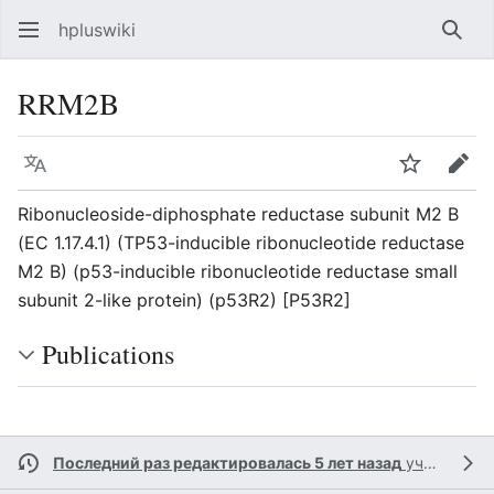
hpluswiki
Най
RRM2B
Язык
Следить
Пра
Ribonucleoside-diphosphate reductase subunit M2 B
(EC 1.17.4.1) (TP53-inducible ribonucleotide reductase
M2 B) (p53-inducible ribonucleotide reductase small
subunit 2-like protein) (p53R2) [P53R2]
Publications
Последний раз редактировалась 5 лет назад
участником