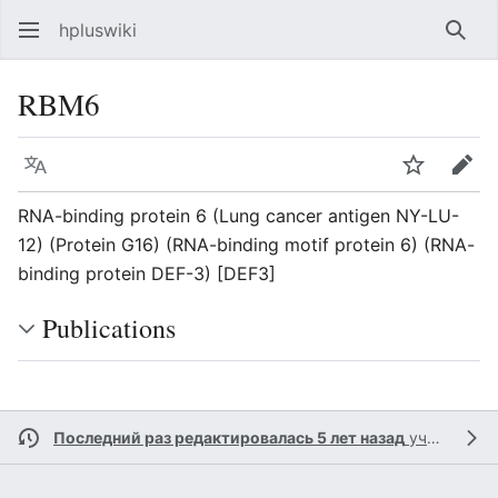
hpluswiki
Най
RBM6
Язык
Следить
Пра
RNA-binding protein 6 (Lung cancer antigen NY-LU-
12) (Protein G16) (RNA-binding motif protein 6) (RNA-
binding protein DEF-3) [DEF3]
Publications
Последний раз редактировалась 5 лет назад
участником