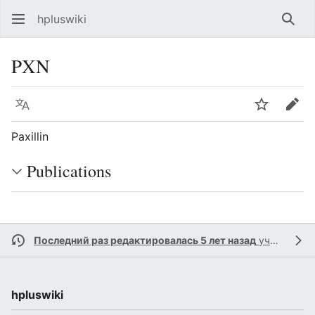
hpluswiki
Най
PXN
Язык
Следить
Пра
Paxillin
Publications
Последний раз редактировалась 5 лет назад
участником
hpluswiki