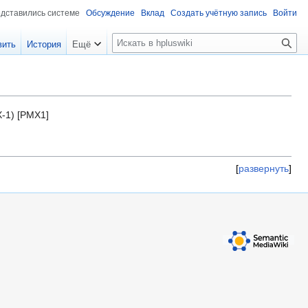
едставились системе
Обсуждение
Вклад
Создать учётную запись
Войти
П
вить
История
Ещё
о
и
с
к
X-1) [PMX1]
развернуть