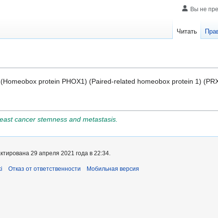
Вы не пр
Читать
Пра
(Homeobox protein PHOX1) (Paired-related homeobox protein 1) (PR
breast cancer stemness and metastasis.
тирована 29 апреля 2021 года в 22:34.
i
Отказ от ответственности
Мобильная версия