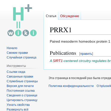
Статья
Обсуждение
PRRX1
Перейти
Перейти
Paired mesoderm homeobox protein 1 
к
к
Начало
Publications
навигации
поиску
Свежие правки
[
править
]
Случайная страница
A
SIRT1
-centered circuitry regulates 
Инструменты
Ссылки сюда
Связанные правки
Эта страница в последний раз была отредак
Служебные страницы
Версия для печати
Политика конфиденциальности
О hpluswik
Постоянная ссылка
Сведения о странице
Цитировать страницу
Узнать свойства
Развернуть всё