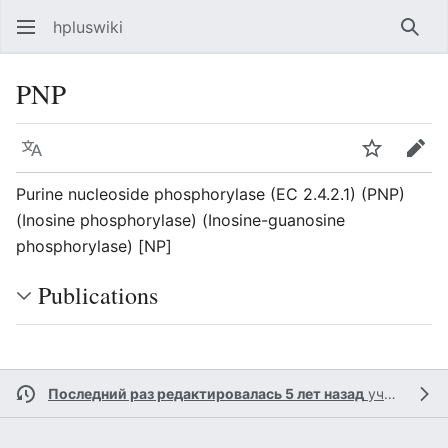
hpluswiki
Най
PNP
Язык
Следить
Пра
Purine nucleoside phosphorylase (EC 2.4.2.1) (PNP)
(Inosine phosphorylase) (Inosine-guanosine
phosphorylase) [NP]
Publications
Последний раз редактировалась 5 лет назад
участником