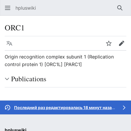
hpluswiki
Най
ORC1
Язык
Следить
Пра
Origin recognition complex subunit 1 (Replication
control protein 1) [ORC1L] [PARC1]
Publications
Последний раз редактировалась 18 минут назад
участн
hpluswiki