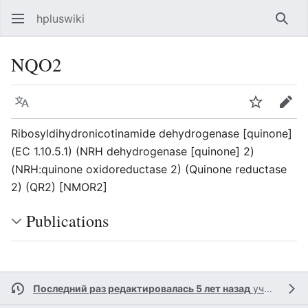
hpluswiki
Най
NQO2
Язык
Следить
Пра
Ribosyldihydronicotinamide dehydrogenase [quinone]
(EC 1.10.5.1) (NRH dehydrogenase [quinone] 2)
(NRH:quinone oxidoreductase 2) (Quinone reductase
2) (QR2) [NMOR2]
Publications
Последний раз редактировалась 5 лет назад
участником