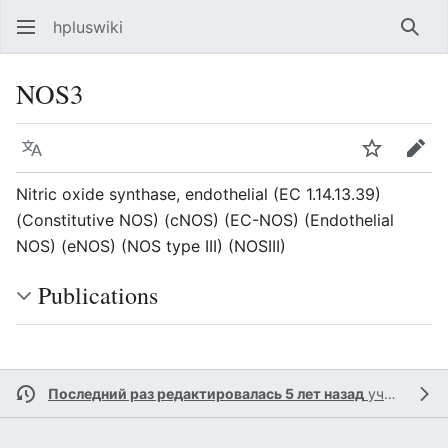
hpluswiki
Най
NOS3
Язык
Следить
Пра
Nitric oxide synthase, endothelial (EC 1.14.13.39)
(Constitutive NOS) (cNOS) (EC-NOS) (Endothelial
NOS) (eNOS) (NOS type III) (NOSIII)
Publications
Последний раз редактировалась 5 лет назад
участником