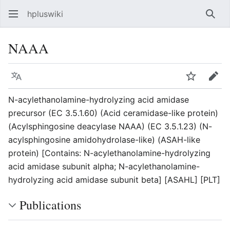
hpluswiki
Най
NAAA
Язык
Следить
Пра
N-acylethanolamine-hydrolyzing acid amidase
precursor (EC 3.5.1.60) (Acid ceramidase-like protein)
(Acylsphingosine deacylase NAAA) (EC 3.5.1.23) (N-
acylsphingosine amidohydrolase-like) (ASAH-like
protein) [Contains: N-acylethanolamine-hydrolyzing
acid amidase subunit alpha; N-acylethanolamine-
hydrolyzing acid amidase subunit beta] [ASAHL] [PLT]
Publications