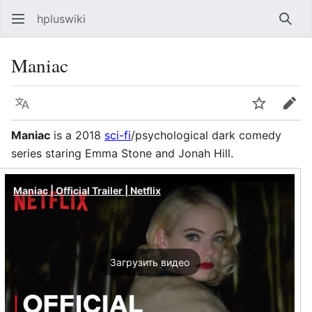
hpluswiki
Най
Maniac
Язык
Следить
Пра
Maniac
is a 2018
sci-fi
/psychological dark comedy
series staring Emma Stone and Jonah Hill.
Maniac | Official Trailer | Netflix
Загрузить видео