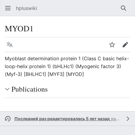
hpluswiki
Най
MYOD1
Язык
Следить
Пра
Myoblast determination protein 1 (Class C basic helix-
loop-helix protein 1) (bHLHc1) (Myogenic factor 3)
(Myf-3) [BHLHC1] [MYF3] [MYOD]
Publications
Последний раз редактировалась 5 лет назад
участником