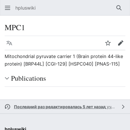
hpluswiki
Най
MPC1
Язык
Следить
Пра
Mitochondrial pyruvate carrier 1 (Brain protein 44-like
protein) [BRP44L] [CGI-129] [HSPC040] [PNAS-115]
Publications
Последний раз редактировалась 5 лет назад
участником
hpluswiki