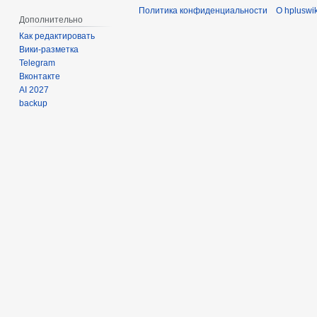
Политика конфиденциальности
О hpluswik
Дополнительно
Как редактировать
Вики-разметка
Telegram
Вконтакте
AI 2027
backup