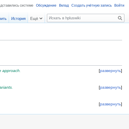
едставились системе
Обсуждение
Вклад
Создать учётную запись
Войти
П
вить
История
Ещё
о
и
с
к
ne approach.
развернуть
riants.
развернуть
развернуть