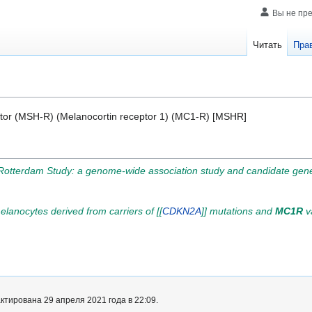
Вы не пр
Читать
Пра
tor (MSH-R) (Melanocortin receptor 1) (MC1-R) [MSHR]
he Rotterdam Study: a genome-wide association study and candidate ge
lanocytes derived from carriers of [[
CDKN2A
]] mutations and
MC1R
va
тирована 29 апреля 2021 года в 22:09.