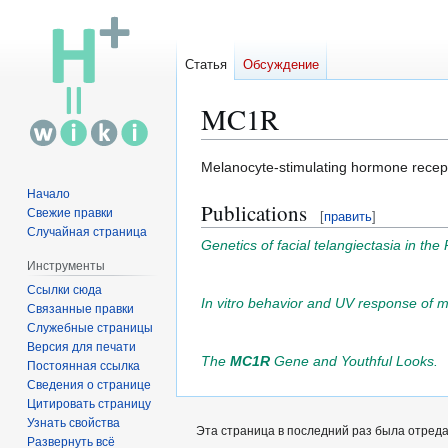
Статья
Обсуждение
MC1R
Перейти
Перейти
Melanocyte-stimulating hormone recep
к
к
Начало
Publications
навигации
поиску
Свежие правки
[
править
]
Случайная страница
Genetics of facial telangiectasia in t
Инструменты
Ссылки сюда
In vitro behavior and UV response of me
Связанные правки
Служебные страницы
Версия для печати
The
MC1R
Gene and Youthful Looks.
Постоянная ссылка
Сведения о странице
Цитировать страницу
Узнать свойства
Эта страница в последний раз была отредак
Развернуть всё