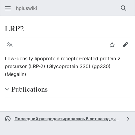
hpluswiki
Най
LRP2
Язык
Следить
Пра
Low-density lipoprotein receptor-related protein 2
precursor (LRP-2) (Glycoprotein 330) (gp330)
(Megalin)
Publications
Последний раз редактировалась 5 лет назад
участником