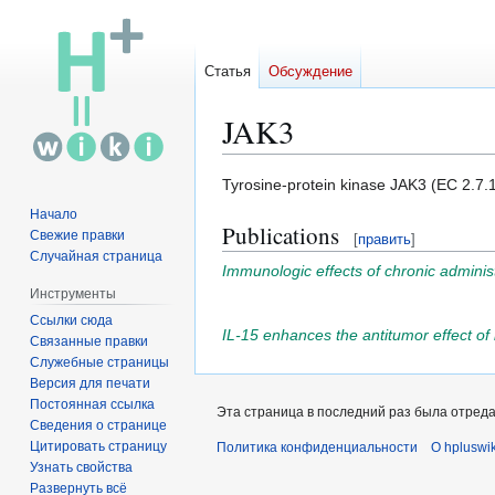
Статья
Обсуждение
JAK3
Перейти
Перейти
Tyrosine-protein kinase JAK3 (EC 2.7.1
к
к
Начало
Publications
навигации
поиску
Свежие правки
[
править
]
Случайная страница
Immunologic effects of chronic administ
Инструменты
Ссылки сюда
IL-15 enhances the antitumor effect of
Связанные правки
Служебные страницы
Версия для печати
Постоянная ссылка
Эта страница в последний раз была отредак
Сведения о странице
Цитировать страницу
Политика конфиденциальности
О hpluswik
Узнать свойства
Развернуть всё