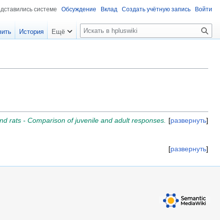
едставились системе
Обсуждение
Вклад
Создать учётную запись
Войти
П
вить
История
Ещё
о
и
с
к
and rats - Comparison of juvenile and adult responses.
развернуть
развернуть