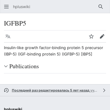
hpluswiki
Най
IGFBP5
Язык
Следить
Пра
Insulin-like growth factor-binding protein 5 precursor
(IBP-5) (IGF-binding protein 5) (IGFBP-5) [IBP5]
Publications
Последний раз редактировалась 5 лет назад
участником
hpluswiki