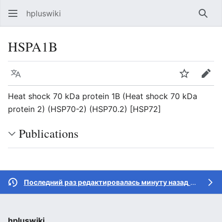
hpluswiki
Най
HSPA1B
Язык
Следить
Пра
Heat shock 70 kDa protein 1B (Heat shock 70 kDa
protein 2) (HSP70-2) (HSP70.2) [HSP72]
Publications
Последний раз редактировалась минуту назад
участником
hpluswiki