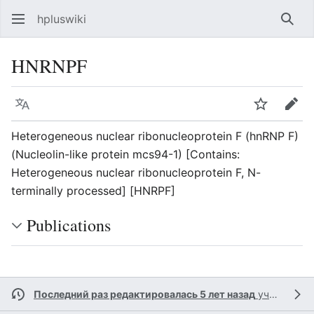
hpluswiki
Най
HNRNPF
Язык
Следить
Пра
Heterogeneous nuclear ribonucleoprotein F (hnRNP F)
(Nucleolin-like protein mcs94-1) [Contains:
Heterogeneous nuclear ribonucleoprotein F, N-
terminally processed] [HNRPF]
Publications
Последний раз редактировалась 5 лет назад
участником