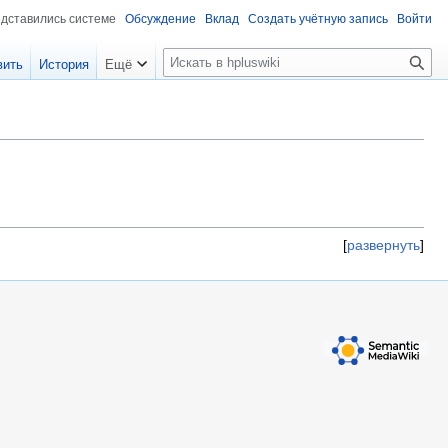
едставились системе
Обсуждение
Вклад
Создать учётную запись
Войти
П
вить
История
Ещё
о
и
с
к
развернуть