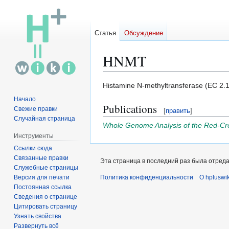
Статья
Обсуждение
HNMT
Перейти
Перейти
Histamine N-methyltransferase (EC 2.
к
к
Начало
Publications
навигации
поиску
Свежие правки
[
править
]
Случайная страница
Whole Genome Analysis of the Red-Crow
Инструменты
Ссылки сюда
Связанные правки
Эта страница в последний раз была отредак
Служебные страницы
Версия для печати
Политика конфиденциальности
О hpluswik
Постоянная ссылка
Сведения о странице
Цитировать страницу
Узнать свойства
Развернуть всё