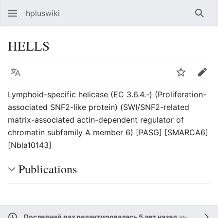
hpluswiki
Най
HELLS
Язык
Следить
Пра
Lymphoid-specific helicase (EC 3.6.4.-) (Proliferation-
associated SNF2-like protein) (SWI/SNF2-related
matrix-associated actin-dependent regulator of
chromatin subfamily A member 6) [PASG] [SMARCA6]
[Nbla10143]
Publications
Последний раз редактировалась 5 лет назад
участником