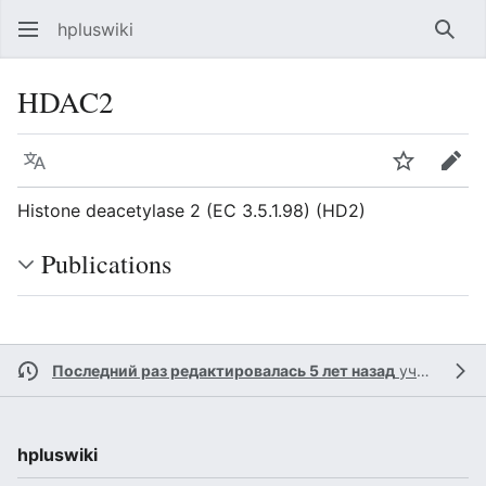
hpluswiki
Най
HDAC2
Язык
Следить
Пра
Histone deacetylase 2 (EC 3.5.1.98) (HD2)
Publications
Последний раз редактировалась 5 лет назад
участником
hpluswiki