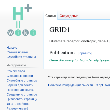
Статья
Обсуждение
GRID1
Перейти
Перейти
Glutamate receptor ionotropic, delta-1
к
к
Начало
Publications
навигации
поиску
Свежие правки
[
править
]
Случайная страница
Gene discovery for high-density lipopro
Инструменты
Ссылки сюда
Связанные правки
Эта страница в последний раз была отредак
Служебные страницы
Версия для печати
Политика конфиденциальности
О hpluswik
Постоянная ссылка
Сведения о странице
Цитировать страницу
Узнать свойства
Развернуть всё