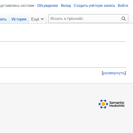
едставились системе
Обсуждение
Вклад
Создать учётную запись
Войти
П
вить
История
Ещё
о
и
с
к
развернуть