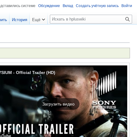
едставились системе
Обсуждение
Вклад
Создать учётную запись
Войти
П
вить
История
Ещё
о
и
с
к
SIUM - Official Trailer (HD)
Загрузить видео
uTube