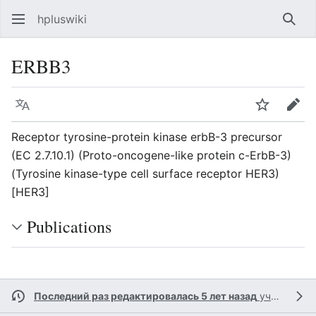
hpluswiki
Най
ERBB3
Язык
Следить
Пра
Receptor tyrosine-protein kinase erbB-3 precursor
(EC 2.7.10.1) (Proto-oncogene-like protein c-ErbB-3)
(Tyrosine kinase-type cell surface receptor HER3)
[HER3]
Publications
Последний раз редактировалась 5 лет назад
участником