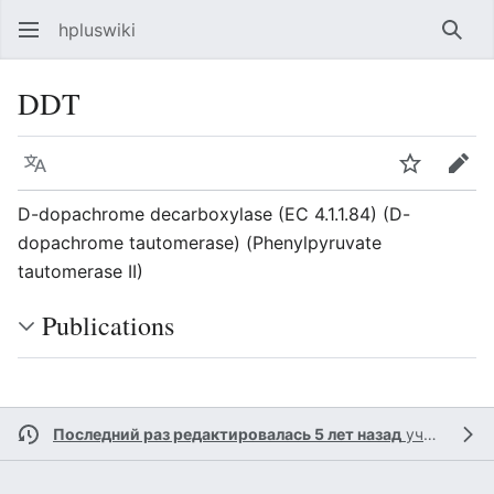
hpluswiki
Най
DDT
Язык
Следить
Пра
D-dopachrome decarboxylase (EC 4.1.1.84) (D-
dopachrome tautomerase) (Phenylpyruvate
tautomerase II)
Publications
Последний раз редактировалась 5 лет назад
участником