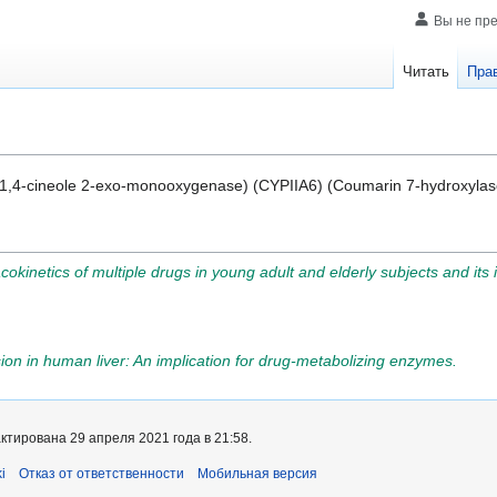
Вы не пр
Читать
Пра
(1,4-cineole 2-exo-monooxygenase) (CYPIIA6) (Coumarin 7-hydroxylas
acokinetics of multiple drugs in young adult and elderly subjects and it
n in human liver: An implication for drug-metabolizing enzymes.
тирована 29 апреля 2021 года в 21:58.
i
Отказ от ответственности
Мобильная версия