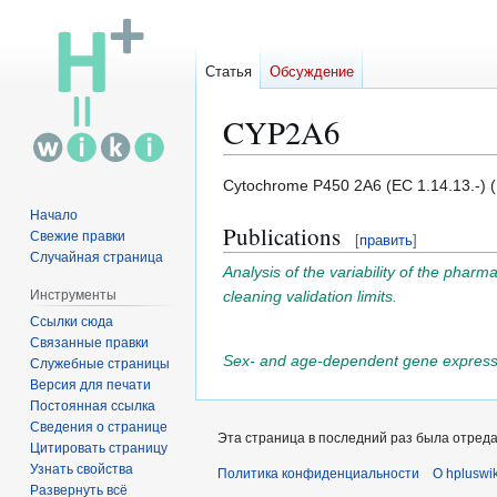
Статья
Обсуждение
CYP2A6
Перейти
Перейти
Cytochrome P450 2A6 (EC 1.14.13.-) 
к
к
Начало
Publications
навигации
поиску
Свежие правки
[
править
]
Случайная страница
Analysis of the variability of the pharm
cleaning validation limits.
Инструменты
Ссылки сюда
Связанные правки
Sex- and age-dependent gene expressio
Служебные страницы
Версия для печати
Постоянная ссылка
Сведения о странице
Эта страница в последний раз была отредак
Цитировать страницу
Узнать свойства
Политика конфиденциальности
О hpluswik
Развернуть всё