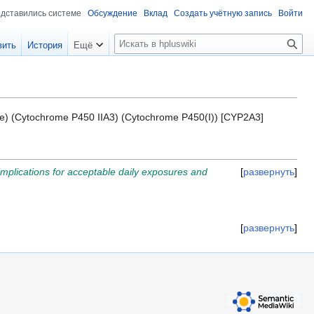
едставились системе
Обсуждение
Вклад
Создать учётную запись
Войти
П
вить
История
Ещё
о
и
с
к
e) (Cytochrome P450 IIA3) (Cytochrome P450(I)) [CYP2A3]
s implications for acceptable daily exposures and
развернуть
развернуть