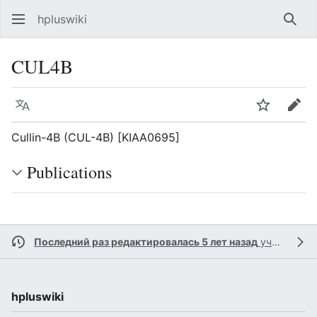
hpluswiki
Най
CUL4B
Язык
Следить
Пра
Cullin-4B (CUL-4B) [KIAA0695]
Publications
Последний раз редактировалась 5 лет назад
участником
hpluswiki